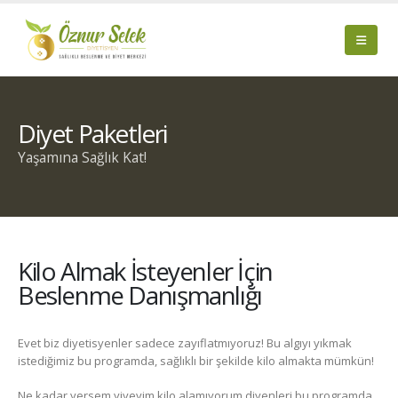
Diyet Paketleri
Yaşamına Sağlık Kat!
Kilo Almak İsteyenler İçin
Beslenme Danışmanlığı
Evet biz diyetisyenler sadece zayıflatmıyoruz! Bu algıyı yıkmak
istediğimiz bu programda, sağlıklı bir şekilde kilo almakta mümkün!
Ne kadar yersem yiyeyim kilo alamıyorum diyenleri bu programda