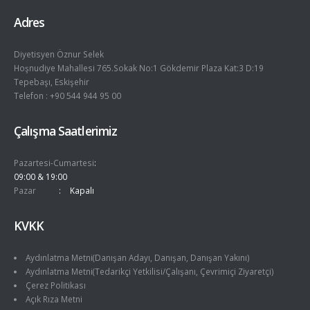
Adres
Diyetisyen Öznur Selek
Hoşnudiye Mahallesi 765.Sokak No:1 Gökdemir Plaza Kat:3 D:19
Tepebaşı, Eskişehir
Telefon : +90 544 944 95 00
Çalışma Saatlerimiz
Pazartesi-Cumartesi
09:00 & 19:00
Pazar
Kapalı
KVKK
Aydınlatma Metni(Danışan Adayı, Danışan, Danışan Yakını)
Aydınlatma Metni(Tedarikçi Yetkilisi/Çalışanı, Çevrimiçi Ziyaretçi)
Çerez Politikası
Açık Rıza Metni