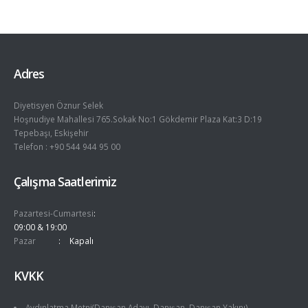
Adres
Diyetisyen Öznur Selek
Hoşnudiye Mahallesi 765.Sokak No:1 Gökdemir Plaza Kat:3 D:19
Tepebaşı, Eskişehir
Telefon : +90 544 944 95 00
Çalışma Saatlerimiz
Pazartesi-Cumartesi
09:00 & 19:00
Pazar
Kapalı
KVKK
Aydınlatma Metni(Danışan Adayı, Danışan, Danışan Yakını)