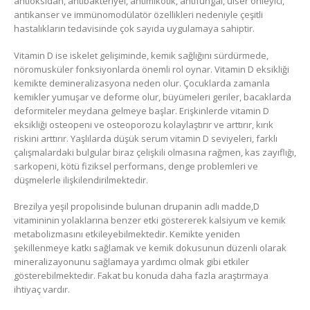
antioksidan, antibakteriyel, antimikotik, antifungal, ülser önleyici,
antikanser ve immünomodülatör özellikleri nedeniyle çeşitli
hastalıkların tedavisinde çok sayıda uygulamaya sahiptir.
Vitamin D ise iskelet gelişiminde, kemik sağlığını sürdürmede,
nöromusküler fonksiyonlarda önemli rol oynar. Vitamin D eksikliği
kemikte demineralizasyona neden olur. Çocuklarda zamanla
kemikler yumuşar ve deforme olur, büyümeleri geriler, bacaklarda
deformiteler meydana gelmeye başlar. Erişkinlerde vitamin D
eksikliği osteopeni ve osteoporozu kolaylaştırır ve arttırır, kırık
riskini arttırır. Yaşlılarda düşük serum vitamin D seviyeleri, farklı
çalışmalardaki bulgular biraz çelişkili olmasına rağmen, kas zayıflığı,
sarkopeni, kötü fiziksel performans, denge problemleri ve
düşmelerle ilişkilendirilmektedir.
Brezilya yeşil propolisinde bulunan drupanin adlı madde,D
vitamininin yolaklarına benzer etki göstererek kalsiyum ve kemik
metabolizmasını etkileyebilmektedir. Kemikte yeniden
şekillenmeye katkı sağlamak ve kemik dokusunun düzenli olarak
mineralizayonunu sağlamaya yardımcı olmak gibi etkiler
gösterebilmektedir. Fakat bu konuda daha fazla araştırmaya
ihtiyaç vardır.