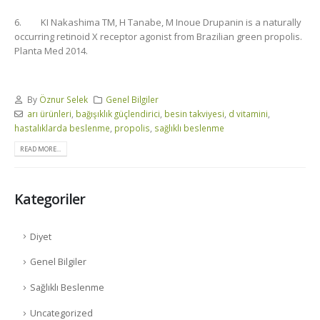
6. KI Nakashima TM, H Tanabe, M Inoue Drupanin is a naturally
occurring retinoid X receptor agonist from Brazilian green propolis.
Planta Med 2014.
By
Öznur Selek
Genel Bilgiler
arı ürünleri
,
bağışıklık güçlendirici
,
besin takviyesi
,
d vitamini
,
hastalıklarda beslenme
,
propolis
,
sağlıklı beslenme
READ MORE...
Kategoriler
Diyet
Genel Bilgiler
Sağlıklı Beslenme
Uncategorized