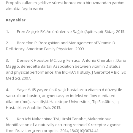
Propolis kullanım şekli ve süresi konusunda bir uzmandan yardım
almakta fayda vardır.
Kaynaklar
1. Eren Akçiçek BY. Arı ürünleri ve Sağlık (Apiterapi). Sidaş. 2015.
2. Bordelon P. Recognition and Management of Vitamin D
Deficiency. American Family Physician. 2009.
3. Denise K Houston MC, Luigi Ferrucci, Antonio Cherubini, Dario
Maggio, Benedetta Bartali Association between vitamin D status
and physical performance: the InCHIANTI study. J Gerontol A Biol Sci
Med Sci. 2007.
4. Yaşar Y. 65 yaş ve üstü yaşlı hastalarda vitamin d düzeyi ile
santral kan basincı, augmentasyon indeksi ve flow-mediated
dilation (fmd) arası ilişki. Hacettepe Üniversitesi, Tıp Fakültesi, İç
Hastalıkları Anabilim Dalı. 2013.
5. Ken-ichi Nakashima TM, Hiroki Tanabe, MakotoInoue.
Identification of a naturally occurring retinoid X receptor agonist
from Brazilian green propolis. 2014;1840(10):3034-41.