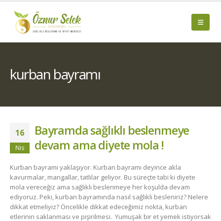
kurban bayramı
Bayramda sağlıklı beslenmeye
16
devam ama diyete mola !
Nis
Kurban bayramı yaklaşıyor. Kurban bayramı deyince akla
kavurmalar, mangallar, tatlılar geliyor. Bu süreçte tabi ki diyete
mola vereceğiz ama sağlıklı beslenmeye her koşulda devam
ediyoruz. Peki, kurban bayramında nasıl sağlıklı besleniriz? Nelere
dikkat etmeliyiz? Öncelikle dikkat edeceğimiz nokta, kurban
etlerinin saklanması ve pişirilmesi. Yumuşak bir et yemek istiyorsak