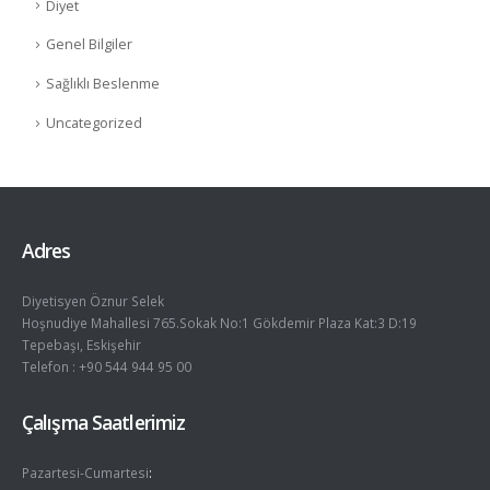
Diyet
Genel Bilgiler
Sağlıklı Beslenme
Uncategorized
Adres
Diyetisyen Öznur Selek
Hoşnudiye Mahallesi 765.Sokak No:1 Gökdemir Plaza Kat:3 D:19
Tepebaşı, Eskişehir
Telefon : +90 544 944 95 00
Çalışma Saatlerimiz
Pazartesi-Cumartesi