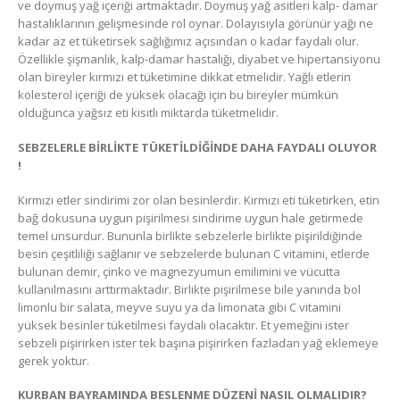
ve doymuş yağ içeriği artmaktadır. Doymuş yağ asitleri kalp- damar
hastalıklarının gelişmesinde rol oynar. Dolayısıyla görünür yağı ne
kadar az et tüketirsek sağlığımız açısından o kadar faydalı olur.
Özellikle şişmanlık, kalp-damar hastalığı, diyabet ve hipertansiyonu
olan bireyler kırmızı et tüketimine dikkat etmelidir. Yağlı etlerin
kolesterol içeriği de yüksek olacağı için bu bireyler mümkün
olduğunca yağsız eti kısıtlı miktarda tüketmelidir.
SEBZELERLE BİRLİKTE TÜKETİLDİĞİNDE DAHA FAYDALI OLUYOR
!
Kırmızı etler sindirimi zor olan besinlerdir. Kırmızı eti tüketirken, etin
bağ dokusuna uygun pişirilmesi sindirime uygun hale getirmede
temel unsurdur. Bununla birlikte sebzelerle birlikte pişirildiğinde
besin çeşitliliği sağlanır ve sebzelerde bulunan C vitamini, etlerde
bulunan demir, çinko ve magnezyumun emilimini ve vücutta
kullanılmasını arttırmaktadır. Birlikte pişirilmese bile yanında bol
limonlu bir salata, meyve suyu ya da limonata gibi C vitamini
yüksek besinler tüketilmesi faydalı olacaktır. Et yemeğini ister
sebzeli pişirirken ister tek başına pişirirken fazladan yağ eklemeye
gerek yoktur.
KURBAN BAYRAMINDA BESLENME DÜZENİ NASIL OLMALIDIR?