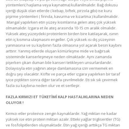
yöntemleri( haşlama veya kaynatma) kullanılmalıdır. Bağ dokusu
içeriği düşük olan etlerde ( kebap, biftek, pirzola gibi) ise kuru
pişirme yöntemleri ( fırında, kavurma ve kızartma ) kullanılmalıdır.
Mangal yapılırken etin yüzey kısımlarına gelen ateş çok yüksek
olmamalıdır. Izgara et ile ateş arasında 10-15 cm aralık olmalıdır.
Yüksek ateş yüzeydeki proteinlerin birden bire katılaşarak, ısının
etin iç kısmına ulaşmasını engeller. Çok yüksek ısı dış yüzeyinin
yanmasına ve su kaybının fazla olmasına yol açarak besin kaybını
arttırır. Yanmış etlerde oluşan kömürleşme mide ve bağırsak
sisteminde kanserleşmeye neden olmaktadır. Aynı zamanda
pişerken çıkan duman bile kanseri tetikleyen unsurlardandır.
Dolayısıyla etin yağının ateşe damlamasına izin vermemek en
doğru şey olacaktır. Köfte ve parça etler ızgara yapılırken bir taraf
iyice piştikten sonra diğer tarafa çevrilmelidir. Eti sık sık çevirmek
fazla su kaybına neden olur ve et sertleşir.
FAZLA KIRMIZI ET TÜKETİMİ KALP HASTALIKLARINA NEDEN
OLUYOR !
Kırmızı etler proteince zengin kaynaklardır. Yağ miktarı ne kadar
yüksek ise etin protein miktarı azalır. Etteki yağlar trigliseritler (TG)
ve fosfolipitlerden oluşmaktadır. Etin yağ içeriği arttıkça TG miktarı