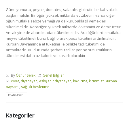
Güne yumurta, peynir, domates, salatalık gibi rutin bir kahvaltı ile
başlanmalıdır. Bir öğün yüksek miktarda et tüketimi varsa diğer
öğün mutlaka sebze yemeği ya da kurubaklagil yemekleri
tüketilmelidir. Karaciğer, yüksek miktarda A vitamini ve demir içerir.
Ancak yine de abartılmadan tüketilmelidir. Ara öğünlerde mutlaka
meyve tüketilmeli buna bağlı olarak posa tüketimi arttırılmalıdır.
Kurban Bayramında et tüketimi ile birlikte tatlı tüketimi de
artmaktadır. Bu durumda şerbetli tatlılar yerine sütlü tatlıların
tüketilmesi daha az kalorili ve zararlı olacaktır.
By
Öznur Selek
Genel Bilgiler
diyet
,
diyetisyen
,
eskişehir diyetisyen
,
kavurma
,
kırmızı et
,
kurban
bayramı
,
sağlıklı beslenme
READ MORE...
Kategoriler