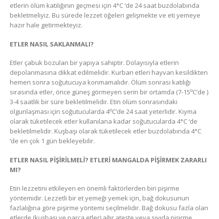
etlerin ölüm katılığının geçmesi için 4°C ‘de 24 saat buzdolabında
bekletmeliyiz. Bu sürede lezzet öğeleri gelişmekte ve eti yemeye
hazır hale getirmekteyiz.
ETLER NASIL SAKLANMALI?
Etler çabuk bozulan bir yapıya sahiptir. Dolayısıyla etlerin
depolanmasına dikkat edilmelidir. Kurban etleri hayvan kesildikten
hemen sonra soğutucuya konmamalıdır. Ölüm sonrası katılığı
o
sırasında etler, önce güneş görmeyen serin bir ortamda (7-15
C’de )
3-4 saatlik bir süre bekletilmelidir. Etin ölüm sonrasındaki
o
olgunlaşması için soğutucularda 4
C’de 24 saat yeterlidir. Kıyma
olarak tüketilecek etler kullanılana kadar soğutucularda 4°C ‘de
bekletilmelidir. Kuşbaşı olarak tüketilecek etler buzdolabında 4°C
‘de en çok 1 gün bekleyebilir.
ETLER NASIL PİŞİRİLMELİ? ETLERİ MANGALDA PİŞİRMEK ZARARLI
MI?
Etin lezzetini etkileyen en önemli faktörlerden biri pişirme
yöntemidir. Lezzetli bir et yemeği yemek için, bağ dokusunun
fazlalığına göre pişirme yöntemi seçilmelidir. Bağ dokusu fazla olan
etlerde (kuşbaşı ve parça etler) ağır ateşte veya sıvıda pişirme